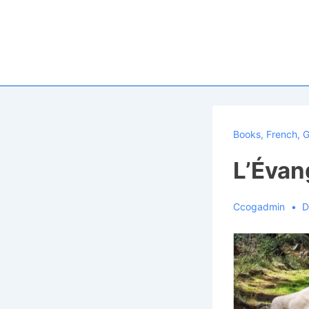
↓
Skip
to
Main
Content
Books
,
French
,
G
L’Évan
Ccogadmin
D