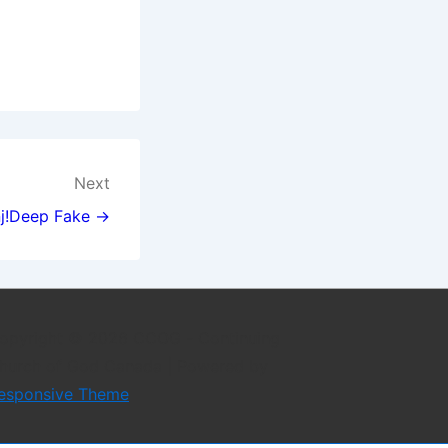
Next
j!
Deep Fake →
opyright © 2026
CCOG - Continuing
hurch of God Canada
| Powered by
esponsive Theme