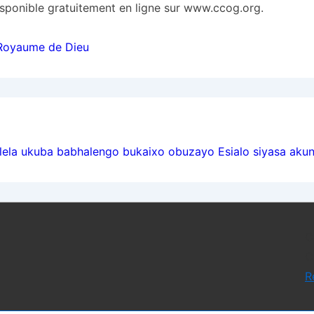
isponible gratuitement en ligne sur www.ccog.org.
 Royaume de Dieu
ion
la ukuba babhalengo bukaixo obuzayo Esialo siyasa akun
C
C
R