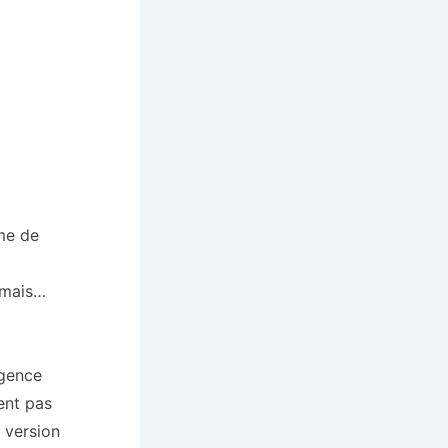
me de
 mais…
igence
ent pas
 version