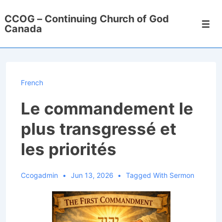
↓
CCOG – Continuing Church of God
Skip
Men
Canada
to
Main
Content
French
Le commandement le
plus transgressé et
les priorités
Ccogadmin
Jun 13, 2026
Tagged With
Sermon